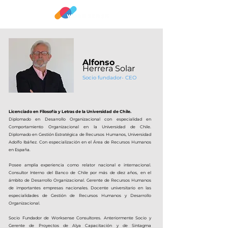
Alfonso
Herrera Solar
Socio fundador- CEO
Licenciado en Filosofía y Letras de la Universidad de Chile.
Diplomado en Desarrollo Organizacional con especialidad en
Comportamiento Organizacional en la Universidad de Chile.
Diplomado en Gestión Estratégica de Recursos Humanos, Universidad
Adolfo Ibáñez. Con especialización en el Área de Recursos Humanos
en España.
Posee amplia experiencia como relator nacional e internacional.
Consultor Interno del Banco de Chile por más de diez años, en el
ámbito de Desarrollo Organizacional. Gerente de Recursos Humanos
de importantes empresas nacionales. Docente universitario en las
especialidades de Gestión de Recursos Humanos y Desarrollo
Organizacional.
Socio Fundador de Worksense Consultores. Anteriormente Socio y
Gerente de Proyectos de Alya Capacitación
y de Sintagma