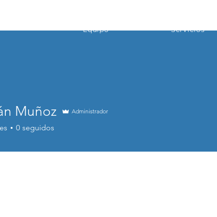
Equipo
Servicios
án Muñoz
Administrador
es
0
seguidos