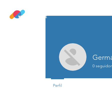
Germ
0
seguidor
Perfil